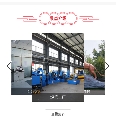
景点介绍
江山如画长廊
友发文化馆
友发文化雕塑
海蓝见鲸图
钢管森林观景台
钢管艺术长廊
实验室
友发雄狮
焊管工厂
查看更多