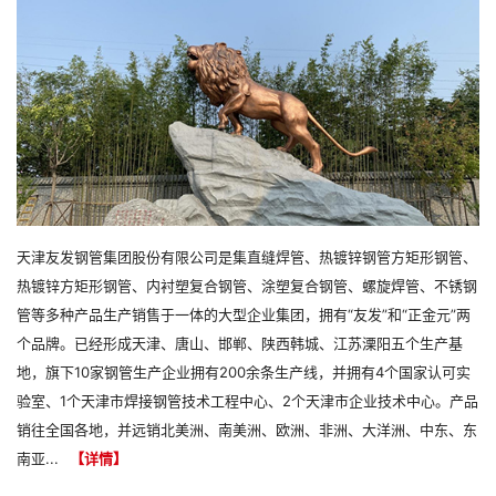
年，
天
团
于
焊
连
天津友发钢管集团股份有限公司是集直缝焊管、热镀锌钢管方矩形钢管、
千
接
热镀锌方矩形钢管、内衬塑复合钢管、涂塑复合钢管、螺旋焊管、不锈钢
万
管等多种产品生产销售于一体的大型企业集团，拥有“友发”和“正金元”两
五
标
个品牌。已经形成天津、唐山、邯郸、陕西韩城、江苏溧阳五个生产基
1
大
地，旗下10家钢管生产企业拥有200余条生产线，并拥有4个国家认可实
亿
验室、1个天津市焊接钢管技术工程中心、2个天津市企业技术中心。产品
销往全国各地，并远销北美洲、南美洲、欧洲、非洲、大洋洲、中东、东
南亚...
【详情】