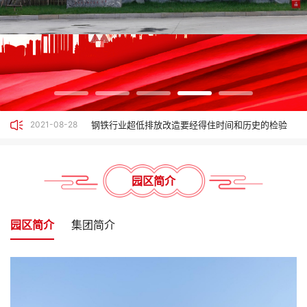
2022-01-01
发钢管创意园调研指导
友发钢管创意园成功获批国家AAA级旅游景区
2021-08-28
高利润“撞上”去产能，钢企减产进行时
2021-08-28
兰格研究：工程机械行业“钢需”迎来新机遇？
2021-08-28
钢铁行业超低排放改造要经得住时间和历史的检验
2020-03-08
确保2021年粗钢产量同比下降，多省部署下半年粗
钢限产减产工作
园区简介
园区简介
集团简介