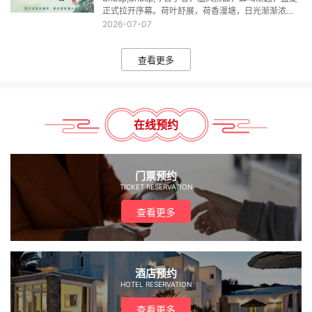
正式拉开序幕。荷叶舒展，荷香漫塘，日光渐渐浓
烈，热浪缓缓漫过街巷。暑气虽盛，亦藏细碎温柔：
2026-07-07
冰镇瓜果清甜解暑，晚风捎来草木清香，蒲扇轻摇驱
散燥热。顺应时节
查看更多
在线预约
门票预约
TICKET RESERVATION
查看更多
酒店预约
HOTEL RESERVATION
查看更多