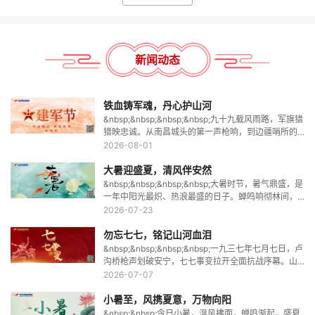
新闻动态
铁血铸军魂，丹心护山河
&nbsp;&nbsp;&nbsp;&nbsp;九十九载风雨路，军旗猎
猎映忠诚。从南昌城头的第一声枪响，到边疆哨所的
巍然屹立，你们把青春压进枪膛，用脊梁撑起家国安
2026-08-01
宁。洪流中逆行，火光中坚守，每一次出征都是对信
大暑迎盛夏，清风伴安然
仰的作答。那一
&nbsp;&nbsp;&nbsp;&nbsp;大暑时节，暑气鼎盛，是
一年中阳光最炽、热浪最盛的日子。蝉鸣响彻林间，
绿意肆意生长，天地间尽显蓬勃生机。酷暑炎炎，勿
2026-07-23
忘静心避暑，清淡饮食，早睡午休。盛夏终有尽时，
勿忘七七，铭记山河血泪
酷热孕育丰收，
&nbsp;&nbsp;&nbsp;&nbsp;一九三七年七月七日，卢
沟桥枪声划破安宁，七七事变拉开全面抗战序幕。山
河蒙难，百姓流离，无数先烈以血肉之躯筑起卫国长
2026-07-07
城。硝烟虽早已散尽，但历史不容遗忘，苦难更需永
小暑至，风携夏意，万物向阳
记。今日回望，
&nbsp;&nbsp;今日小暑，温风拂面，蝉鸣渐起，盛夏