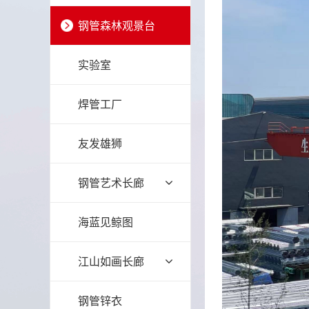
钢管森林观景台
实验室
焊管工厂
友发雄狮
钢管艺术长廊
海蓝见鲸图
江山如画长廊
钢管锌衣